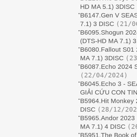
HD MA 5.1) 3DISC
B6147.Gen V SEA
(21/0
7.1) 3 DISC
B6095.Shogun 20
(DTS-HD MA 7.1) 3
B6080.Fallout S0
(2
MA 7.1) 3DISC
B6087.Echo 2024 
(22/04/2024)
B6045.Echo 3 - S
GIẢI CỨU CON TIN
B5964.Hit Monkey
(28/12/202
DISC
B5965.Andor 202
(2
MA 7.1) 4 DISC
B5951.The Book o