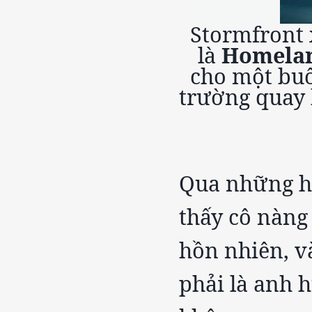
Stormfront 
là
Homela
cho một buổ
trường quay 
Qua những hì
thấy cô nàng
hồn nhiên, và
phải là anh 