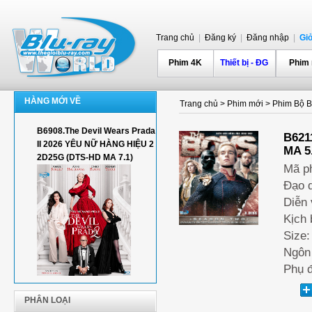
Trang chủ
|
Đăng ký
|
Đăng nhập
|
Gi
Phim 4K
Thiết bị - ĐG
Phim
HÀNG MỚI VỀ
Trang chủ
>
Phim mới
>
Phim Bộ Bl
B6908.The Devil Wears Prada
B621
II 2026 YÊU NỮ HÀNG HIỆU 2
MA 5
2D25G (DTS-HD MA 7.1)
Mã p
Đạo d
Diễn 
Kịch 
Size:
Ngôn 
Phụ đ
PHÂN LOẠI