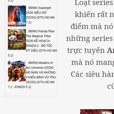
Loạt serie
5.1)
B6964.Supergirl
khiến rất n
2026 SIÊU NỮ
2D25G (DTS-HD MA
7.1)
điểm mà nó 
B6963.Panda Plan
những series
The Magical Tribe
2026 KẾ HOẠCH
PANDA 2 - BỘ TỘC
trực tuyến
A
KỲ DIỆU (DTS-HD MA
5.1)
mà nó mang 
B6959.Masters of
the Universe (2026)
Các siêu hà
HE-MAN VÀ NHỮNG
CHIẾN BINH VŨ TRỤ
2D25G (DTS-HD MA
c
7.1 - ATMOS 5.1)