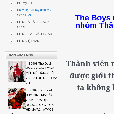
Blu-ray 2D
Phim Bộ Blu-ray (Blu-ray
The Boys 
SeriesTV)
PHIM ĐÃ CẮT CINAVIA
nhóm Thất
CODE
PHIM ĐOẠT GIẢI OSCAR
PHIM VIỆT NAM
BÁN CHẠY NHẤT
Thành viên 
B6908.The Devil
Wears Prada II 2026
được giới t
YÊU NỮ HÀNG HIỆU
2 2D25G (DTS-HD MA
7.1)
ta không
B6967.Evil Dead
Burn 2026 MA CÂY
2026 - LỬA ĐỊA
NGỤC 2D25G (DTS-
HD MA 7.1 - ATMOS