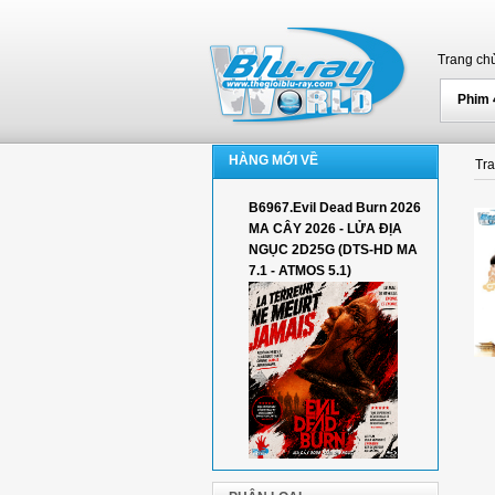
Trang ch
Phim
HÀNG MỚI VỀ
Tr
B6967.Evil Dead Burn 2026
MA CÂY 2026 - LỬA ĐỊA
NGỤC 2D25G (DTS-HD MA
7.1 - ATMOS 5.1)