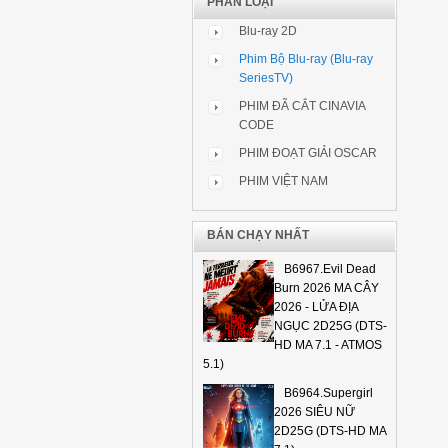
PHÂN LOẠI
Blu-ray 2D
Phim Bộ Blu-ray (Blu-ray
SeriesTV)
PHIM ĐÃ CẮT CINAVIA
CODE
PHIM ĐOẠT GIẢI OSCAR
PHIM VIỆT NAM
BÁN CHẠY NHẤT
B6967.Evil Dead
Burn 2026 MA CÂY
2026 - LỬA ĐỊA
NGỤC 2D25G (DTS-
HD MA 7.1 - ATMOS
5.1)
B6964.Supergirl
2026 SIÊU NỮ
2D25G (DTS-HD MA