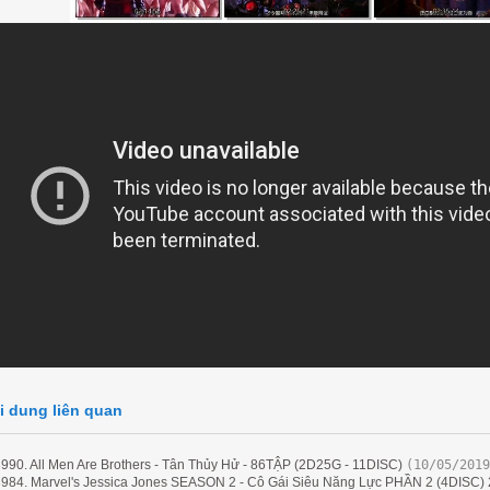
i dung liên quan
990. All Men Are Brothers - Tân Thủy Hử - 86TẬP (2D25G - 11DISC)
(10/05/2019
984. Marvel's Jessica Jones SEASON 2 - Cô Gái Siêu Năng Lực PHẦN 2 (4DISC