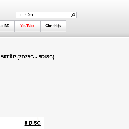
ic BR
YouTube
Giới thiệu
- 50TẬP (2D25G - 8DISC)