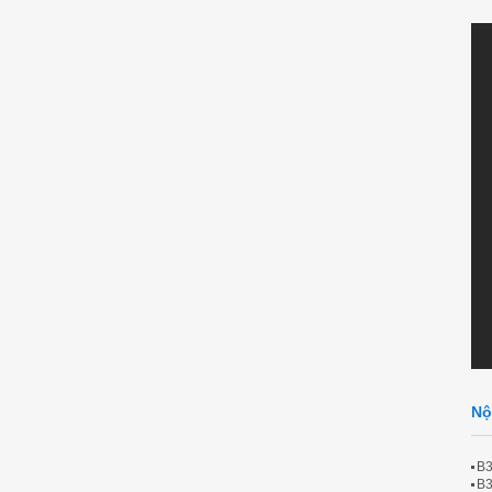
Nộ
B3
B3