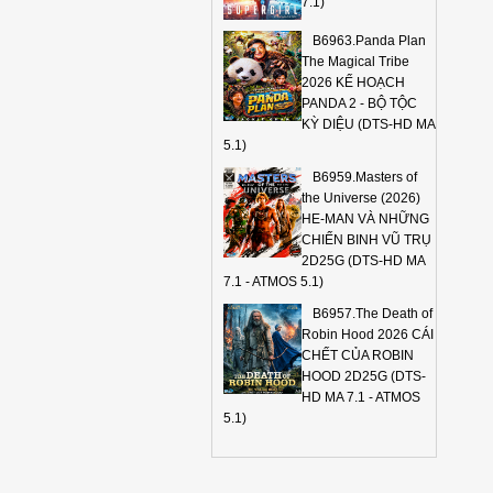
7.1)
B6963.Panda Plan
The Magical Tribe
2026 KẾ HOẠCH
PANDA 2 - BỘ TỘC
KỲ DIỆU (DTS-HD MA
5.1)
B6959.Masters of
the Universe (2026)
HE-MAN VÀ NHỮNG
CHIẾN BINH VŨ TRỤ
2D25G (DTS-HD MA
7.1 - ATMOS 5.1)
B6957.The Death of
Robin Hood 2026 CÁI
CHẾT CỦA ROBIN
HOOD 2D25G (DTS-
HD MA 7.1 - ATMOS
5.1)