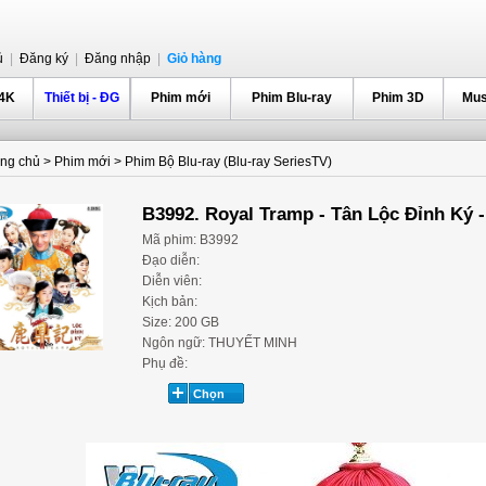
ủ
|
Đăng ký
|
Đăng nhập
|
Giỏ hàng
 4K
Thiết bị - ĐG
Phim mới
Phim Blu-ray
Phim 3D
Mus
ang chủ
>
Phim mới
>
Phim Bộ Blu-ray (Blu-ray SeriesTV)
B3992. Royal Tramp - Tân Lộc Đỉnh Ký 
Mã phim: B3992
Đạo diễn:
Diễn viên:
Kịch bản:
Size: 200 GB
Ngôn ngữ: THUYẾT MINH
Phụ đề: