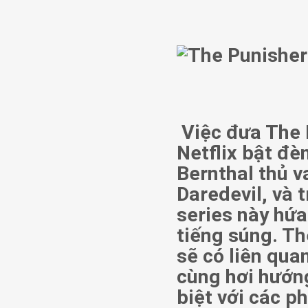
Việc đưa The 
Netflix bật đè
Bernthal thủ v
Daredevil, và t
series này hứa
tiếng súng. T
sẽ có liên qu
cùng hơi hướng
biệt với các p