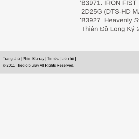
B3971. IRON FIST
2D25G (DTS-HD MA
B3927. Heavenly S
Thiên Đồ Long Ký 
Trang chủ
|
Phim Blu-ray
|
Tin tức
|
Liên hệ
|
© 2011 Thegioibluray All Rights Reserved.