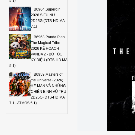
5.1)
B6964.Supergirl
2026 SIÊU NỮ
2D25G (DTS-HD MA
7.1)
B6963.Panda Plan
The Magical Tribe
2026 KẾ HOẠCH
PANDA 2 - BỘ TỘC
KỲ DIỆU (DTS-HD MA
5.1)
B6959.Masters of
the Universe (2026)
HE-MAN VÀ NHỮNG
CHIẾN BINH VŨ TRỤ
2D25G (DTS-HD MA
7.1 - ATMOS 5.1)