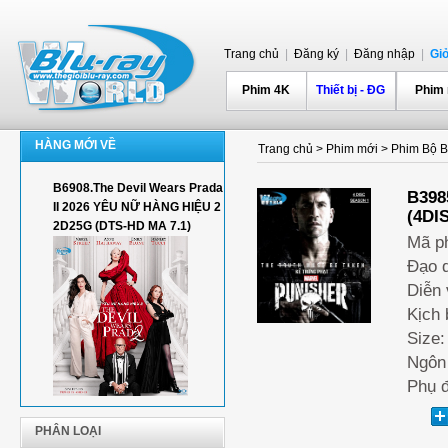
Trang chủ
|
Đăng ký
|
Đăng nhập
|
Gi
Phim 4K
Thiết bị - ĐG
Phim
HÀNG MỚI VỀ
Trang chủ
>
Phim mới
>
Phim Bộ Bl
B6908.The Devil Wears Prada
B398
II 2026 YÊU NỮ HÀNG HIỆU 2
(4DI
2D25G (DTS-HD MA 7.1)
Mã p
Đạo d
Diễn 
Kịch 
Size
Ngôn 
Phụ đ
PHÂN LOẠI