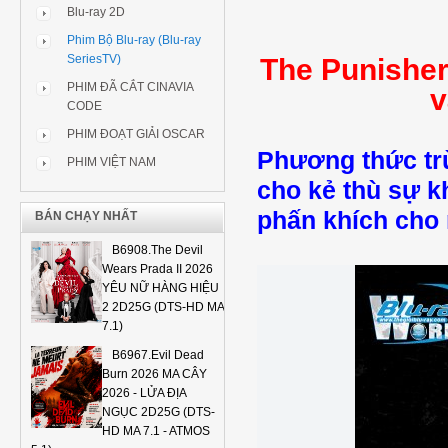
Blu-ray 2D
Phim Bộ Blu-ray (Blu-ray
SeriesTV)
The Punisher 
PHIM ĐÃ CẮT CINAVIA
v
CODE
PHIM ĐOẠT GIẢI OSCAR
Phương thức tr
PHIM VIỆT NAM
cho kẻ thù sự k
phấn khích cho
BÁN CHẠY NHẤT
B6908.The Devil
Wears Prada II 2026
YÊU NỮ HÀNG HIỆU
2 2D25G (DTS-HD MA
7.1)
B6967.Evil Dead
Burn 2026 MA CÂY
2026 - LỬA ĐỊA
NGỤC 2D25G (DTS-
HD MA 7.1 - ATMOS