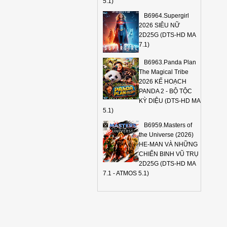
5.1)
B6964.Supergirl
2026 SIÊU NỮ
2D25G (DTS-HD MA
7.1)
B6963.Panda Plan
The Magical Tribe
2026 KẾ HOẠCH
PANDA 2 - BỘ TỘC
KỲ DIỆU (DTS-HD MA
5.1)
B6959.Masters of
the Universe (2026)
HE-MAN VÀ NHỮNG
CHIẾN BINH VŨ TRỤ
2D25G (DTS-HD MA
7.1 - ATMOS 5.1)