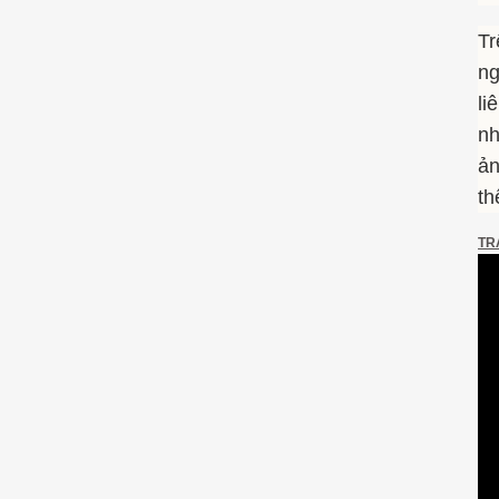
T
ng
li
nh
ản
th
TR