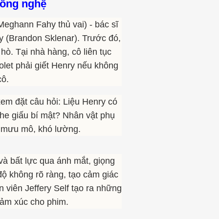
công nghệ
Meghann Fahy thủ vai) - bác sĩ
ry (Brandon Sklenar). Trước đó,
ò. Tại nhà hàng, cô liên tục
let phải giết Henry nếu không
cô.
 xem đặt câu hỏi: Liệu Henry có
 che giấu bí mật? Nhân vật phụ
ự mưu mô, khó lường.
và bất lực qua ánh mắt, giọng
độ không rõ ràng, tạo cảm giác
n viên Jeffery Self tạo ra những
cảm xúc cho phim.