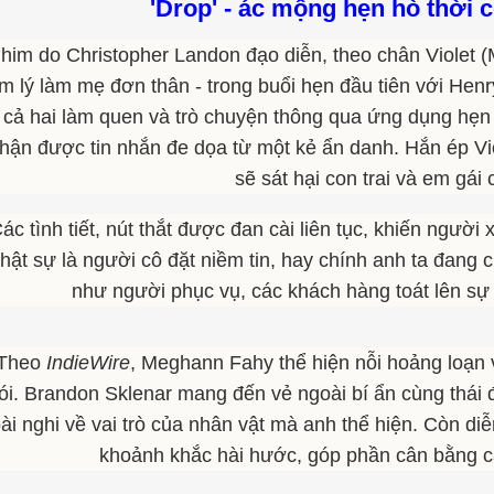
'Drop' - ác mộng hẹn hò thời 
him do Christopher Landon đạo diễn, theo chân Violet (
m lý làm mẹ đơn thân - trong buổi hẹn đầu tiên với Hen
cả hai làm quen và trò chuyện thông qua ứng dụng hẹn h
hận được tin nhắn đe dọa từ một kẻ ẩn danh. Hắn ép Vio
sẽ sát hại con trai và em gái 
ác tình tiết, nút thắt được đan cài liên tục, khiến người
thật sự là người cô đặt niềm tin, hay chính anh ta đang
như người phục vụ, các khách hàng toát lên s
Theo
IndieWire
, Meghann Fahy thể hiện nỗi hoảng loạn 
ói. Brandon Sklenar mang đến vẻ ngoài bí ẩn cùng thái 
ài nghi về vai trò của nhân vật mà anh thể hiện. Còn diễ
khoảnh khắc hài hước, góp phần cân bằng 