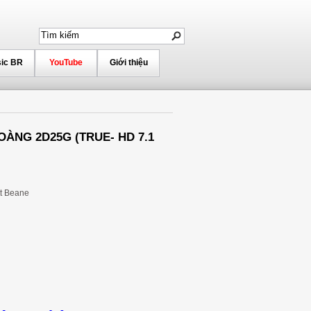
ic BR
YouTube
Giới thiệu
OÀNG 2D25G (TRUE- HD 7.1
tt Beane