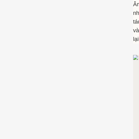
Âm
nh
tá
và
lạ