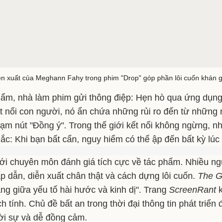
ễn xuất của Meghann Fahy trong phim "Drop" góp phần lôi cuốn khán g
ẩm, nhà làm phim gửi thông điệp: Hẹn hò qua ứng dụng 
t nối con người, nó ẩn chứa những rủi ro đến từ những 
ạm nút "Đồng ý". Trong thế giới kết nối không ngừng, nh
ắc: Khi bạn bất cẩn, nguy hiểm có thể ập đến bất kỳ lúc
ới chuyên môn đánh giá tích cực về tác phẩm. Nhiều ng
p dẫn, diễn xuất chân thật và cách dựng lôi cuốn.
The G
ng giữa yếu tố hài hước và kinh dị". Trang
ScreenRant
k
ch tính. Chủ đề bất an trong thời đại thông tin phát triể
ời sự và dễ đồng cảm.