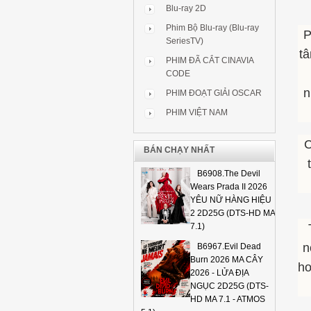
Blu-ray 2D
Phim Bộ Blu-ray (Blu-ray
P
SeriesTV)
tâ
PHIM ĐÃ CẮT CINAVIA
CODE
n
PHIM ĐOẠT GIẢI OSCAR
PHIM VIỆT NAM
C
BÁN CHẠY NHẤT
B6908.The Devil
Wears Prada II 2026
YÊU NỮ HÀNG HIỆU
2 2D25G (DTS-HD MA
7.1)
n
B6967.Evil Dead
Burn 2026 MA CÂY
ho
2026 - LỬA ĐỊA
NGỤC 2D25G (DTS-
HD MA 7.1 - ATMOS