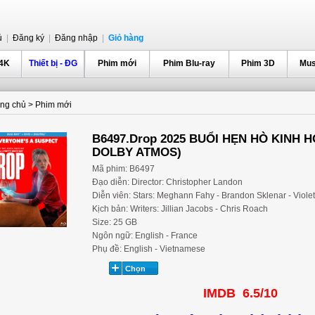
ủ
|
Đăng ký
|
Đăng nhập
|
Giỏ hàng
 4K
Thiết bị - ĐG
Phim mới
Phim Blu-ray
Phim 3D
Mus
ang chủ
>
Phim mới
B6497.Drop 2025 BUỔI HẸN HÒ KINH H
DOLBY ATMOS)
Mã phim: B6497
Đạo diễn: Director: Christopher Landon
Diễn viên: Stars: Meghann Fahy - Brandon Sklenar - Viole
Kịch bản: Writers: Jillian Jacobs - Chris Roach
Size: 25 GB
Ngôn ngữ: English - France
Phụ đề: English - Vietnamese
IMDB 6.5/10