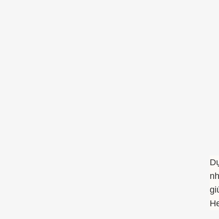
Dự
nh
gi
He