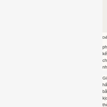
Di
ph
kế
ch
nh
Gi
hấ
bằ
kị
th