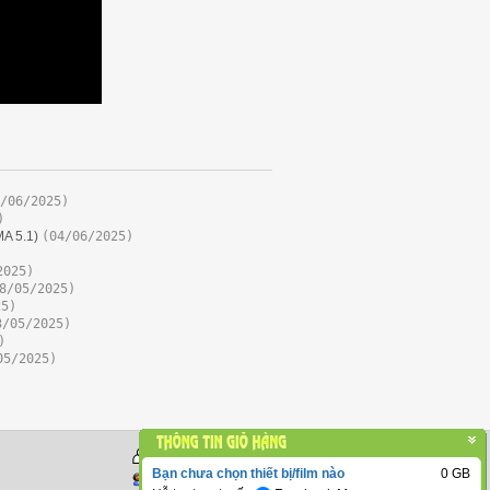
/06/2025)
)
A 5.1)
(04/06/2025)
2025)
8/05/2025)
25)
3/05/2025)
)
05/2025)
Đang Online: 35532
-
Bạn chưa chọn thiết bị/film nào
0
GB
Tất cả: 165,827,870