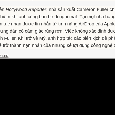
rên
Hollywood Reporter
, nhà sản xuất Cameron Fuller cho
hiệm khi anh cùng bạn bè đi nghỉ mát. Tại một nhà hàn
ên tục nhận được tin nhắn từ tính năng AirDrop của Apple
ưng dần có cảm giác rùng rợn. Việc không xác định đư
h Fuller. Khi trở về Mỹ, anh hợp tác các biên kịch để ph
ể trở thành nạn nhân của những kẻ lợi dụng công nghệ đ
AILER