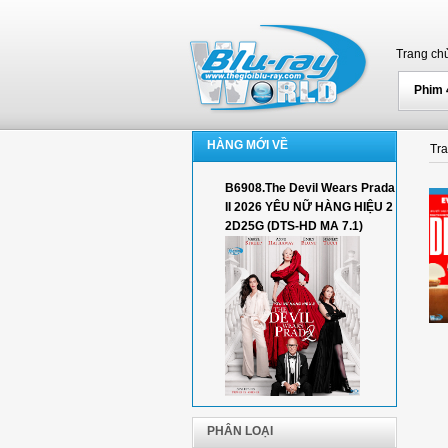
Trang ch
Phim
HÀNG MỚI VỀ
Tr
B6908.The Devil Wears Prada
II 2026 YÊU NỮ HÀNG HIỆU 2
2D25G (DTS-HD MA 7.1)
PHÂN LOẠI