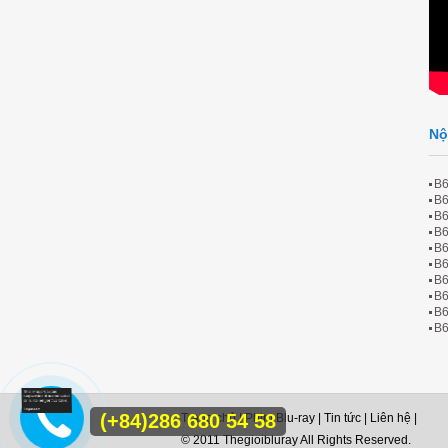
Nộ
B6
B6
B6
B6
B6
B6
B6
B6
B6
B6
(+84)286 680 54 58
Trang chủ
|
Phim Blu-ray
|
Tin tức
|
Liên hệ
|
© 2011 Thegioibluray All Rights Reserved.