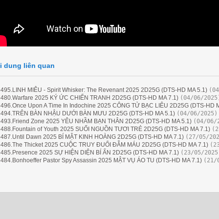
i dung liên quan
495.LINH MIÊU - Spirit Whisker: The Revenant 2025 2D25G (DTS-HD MA 5.1)
(04
480.Warfare 2025 KÝ ỨC CHIẾN TRANH 2D25G (DTS-HD MA 7.1)
(04/06/2025
496.Once Upon A Time In Indochine 2025 CÔNG TỬ BẠC LIÊU 2D25G (DTS-HD M
494.TRÊN BÀN NHẬU DƯỚI BÀN MƯU 2D25G (DTS-HD MA 5.1)
(04/06/2025)
493.Friend Zone 2025 YÊU NHẦM BẠN THÂN 2D25G (DTS-HD MA 5.1)
(04/06/
488.Fountain of Youth 2025 SUỐI NGUỒN TƯƠI TRẺ 2D25G (DTS-HD MA 7.1)
(2
487.Until Dawn 2025 BÍ MẬT KINH HOÀNG 2D25G (DTS-HD MA 7.1)
(27/05/20
486.The Thicket 2025 CUỘC TRUY ĐUỔI ĐẪM MÁU 2D25G (DTS-HD MA 7.1)
(2
485.Presence 2025 SỰ HIỆN DIỆN BÍ ẨN 2D25G (DTS-HD MA 7.1)
(23/05/2025
484.Bonhoeffer Pastor Spy Assassin 2025 MẬT VỤ ÁO TU (DTS-HD MA 7.1)
(21/