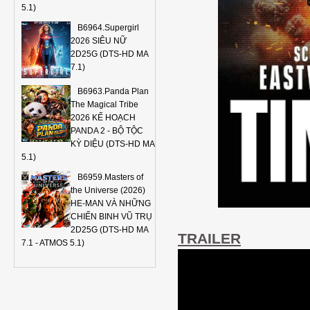
5.1)
B6964.Supergirl
2026 SIÊU NỮ
2D25G (DTS-HD MA
7.1)
B6963.Panda Plan
The Magical Tribe
2026 KẾ HOẠCH
PANDA 2 - BỘ TỘC
KỲ DIỆU (DTS-HD MA
5.1)
B6959.Masters of
the Universe (2026)
HE-MAN VÀ NHỮNG
CHIẾN BINH VŨ TRỤ
2D25G (DTS-HD MA
TRAILER
7.1 - ATMOS 5.1)