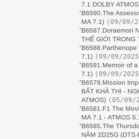
7.1 DOLBY ATMOS
B6590.The Assess
(09/09/2
MA 7.1)
B6587.Doraemon No
THẾ GIỚI TRONG 
B6588.Parthenop
(09/09/2025
7.1)
B6591.Memoir of 
(09/09/2025
7.1)
B6579.Mission Imp
BẤT KHẢ THI - NG
(05/09/
ATMOS)
B6581.F1 The Mo
MA 7.1 - ATMOS 5.
B6585.The Thursd
NĂM 2D25G (DTS-H