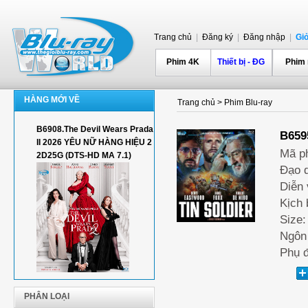
Trang chủ
|
Đăng ký
|
Đăng nhập
|
Gi
Phim 4K
Thiết bị - ĐG
Phim
HÀNG MỚI VỀ
Trang chủ
>
Phim Blu-ray
B6908.The Devil Wears Prada
B659
II 2026 YÊU NỮ HÀNG HIỆU 2
Mã p
2D25G (DTS-HD MA 7.1)
Đạo d
Diễn 
Kịch 
Size:
Ngôn 
Phụ đ
PHÂN LOẠI