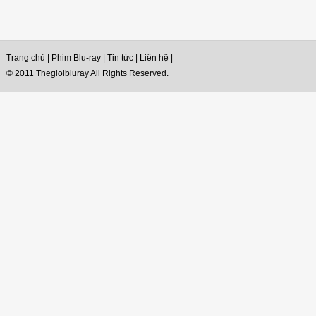
Trang chủ
|
Phim Blu-ray
|
Tin tức
|
Liên hệ
|
© 2011 Thegioibluray All Rights Reserved.