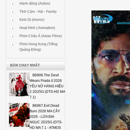
Hành động (Action)
Tình Cảm - Hài - Family
Kinh Dị (Horror)
Hoạt Hình ( Animation)
Phim Châu Á (Asian Films)
Phim Hong Kong (Tiếng
Quảng Đông)
BÁN CHẠY NHẤT
B6908.The Devil
Wears Prada II 2026
YÊU NỮ HÀNG HIỆU
2 2D25G (DTS-HD MA
7.1)
B6967.Evil Dead
Burn 2026 MA CÂY
2026 - LỬA ĐỊA
NGỤC 2D25G (DTS-
HD MA 7.1 - ATMOS