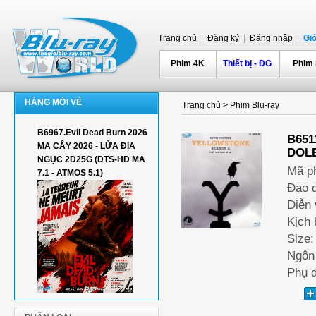
Trang chủ
|
Đăng ký
|
Đăng nhập
|
Gi
Phim 4K
Thiết bị - ĐG
Phim
HÀNG MỚI VỀ
Trang chủ
>
Phim Blu-ray
B6967.Evil Dead Burn 2026
B651
MA CÂY 2026 - LỬA ĐỊA
DOLB
NGỤC 2D25G (DTS-HD MA
Mã p
7.1 - ATMOS 5.1)
Đạo d
Diễn 
Kịch 
Size:
Ngôn 
Phụ đ