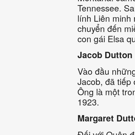
Tennessee. Sau
lính Liên minh
chuyển đến miề
con gái Elsa qu
Jacob Dutton
Vào đầu những
Jacob, đã tiếp 
Ông là một tro
1923.
Margaret Dut
Đối với Quân độ