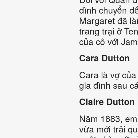
đình chuyển đế
Margaret đã là
trang trại ở T
của cô với Jam
Cara Dutton
Cara là vợ của
gia đình sau c
Claire Dutton
Năm 1883, em g
vừa mới trải q