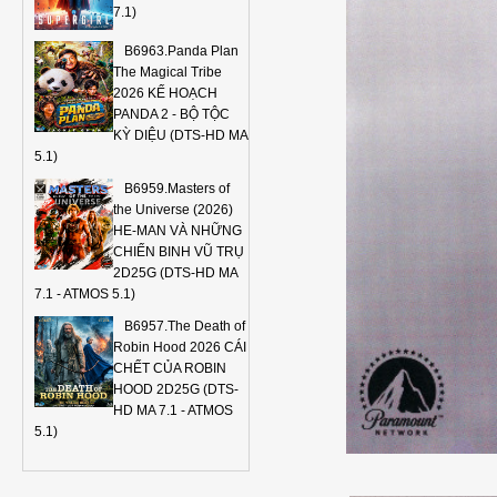
7.1)
B6963.Panda Plan
The Magical Tribe
2026 KẾ HOẠCH
PANDA 2 - BỘ TỘC
KỲ DIỆU (DTS-HD MA
5.1)
B6959.Masters of
the Universe (2026)
HE-MAN VÀ NHỮNG
CHIẾN BINH VŨ TRỤ
2D25G (DTS-HD MA
7.1 - ATMOS 5.1)
B6957.The Death of
Robin Hood 2026 CÁI
CHẾT CỦA ROBIN
HOOD 2D25G (DTS-
HD MA 7.1 - ATMOS
5.1)