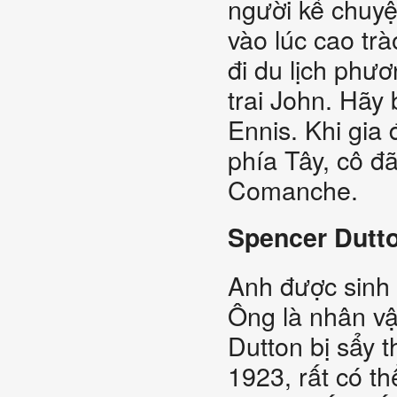
người kể chuyệ
vào lúc cao tr
đi du lịch phư
trai John. Hãy 
Ennis. Khi gia 
phía Tây, cô đã
Comanche.
Spencer Dutt
Anh được sinh 
Ông là nhân vậ
Dutton bị sẩy 
1923, rất có t