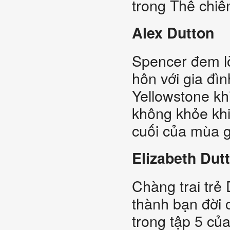
trong Thế chiế
Alex Dutton
Spencer đem lò
hôn với gia đì
Yellowstone kh
không khỏe khi
cuối của mùa g
Elizabeth Dut
Chàng trai trẻ 
thành bạn đời 
trong tập 5 của