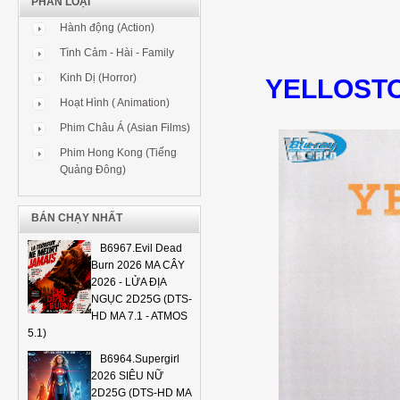
PHÂN LOẠI
Hành động (Action)
Tình Cảm - Hài - Family
Kinh Dị (Horror)
YELLOSTO
Hoạt Hình ( Animation)
Phim Châu Á (Asian Films)
Phim Hong Kong (Tiếng
Quảng Đông)
BÁN CHẠY NHẤT
B6967.Evil Dead
Burn 2026 MA CÂY
2026 - LỬA ĐỊA
NGỤC 2D25G (DTS-
HD MA 7.1 - ATMOS
5.1)
B6964.Supergirl
2026 SIÊU NỮ
2D25G (DTS-HD MA