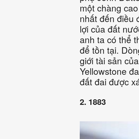
một chàng cao 
nhất đến điều 
lợi của đất nư
anh ta có thể 
để tồn tại. Dò
giới tài sản củ
Yellowstone đa
đất đai được x
2. 1883