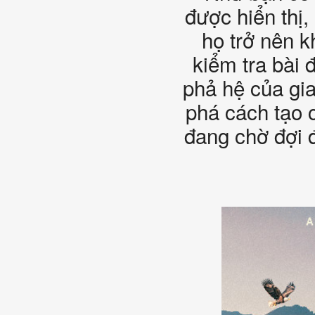
được hiển thị,
họ trở nên k
kiểm tra bài 
phả hệ của gi
phá cách tạo 
đang chờ đợi 