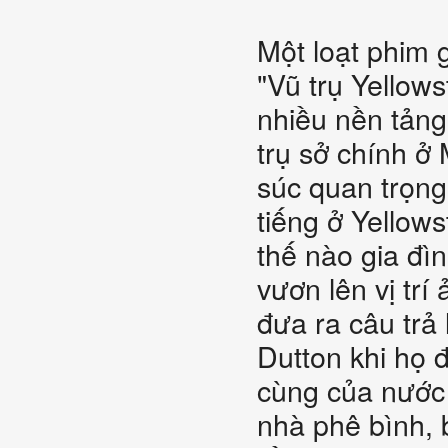
Một loạt phim 
"Vũ trụ Yellow
nhiều nền tảng
trụ sở chính ở
súc quan trọng
tiếng ở Yellow
thế nào gia đì
vươn lên vị tr
đưa ra câu trả 
Dutton khi họ đ
cùng của nước
nhà phê bình, 