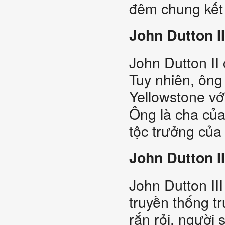
đêm chung kết
John Dutton II
John Dutton II
Tuy nhiên, ông
Yellowstone với
Ông là cha của
tộc trưởng của
John Dutton II
John Dutton II
truyền thống t
rắn rỏi, người 