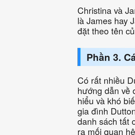
Christina và J
là James hay J
đặt theo tên c
Phần 3. C
Có rất nhiều D
hướng dẫn về d
hiểu và khó biế
gia đình Dutton
danh sách tất 
ra mối quan hệ