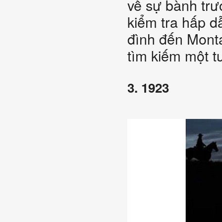
về sự bành trư
kiểm tra hấp d
đình đến Mont
tìm kiếm một tư
3. 1923