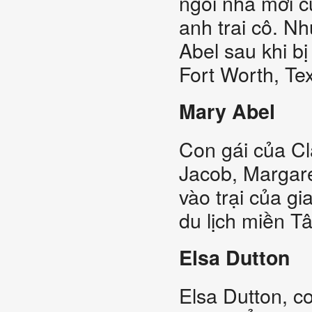
ngôi nhà mới c
anh trai cô. N
Abel sau khi b
Fort Worth, Te
Mary Abel
Con gái của Cl
Jacob, Margare
vào trại của gi
du lịch miền Tâ
Elsa Dutton
Elsa Dutton, c