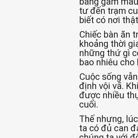
bằng gam màu 
tư đến trạm cu
biết có nơi thậ
Chiếc bàn ăn t
khoảng thời gia
những thứ gì cò
bao nhiêu cho 
Cuộc sống vẫn
định vội vã. Kh
được nhiều thự
cuối.
Thế nhưng, lúc
ta có đủ can đ
chúng ta với đ