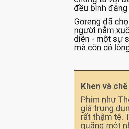
đều bình đẳng
Goreng đã chọn
người nằm xuốn
diễn - một sự 
mà còn có lòng
Khen và chê
Phim như Th
giá trung du
rất thậm tệ. 
quăng một nh