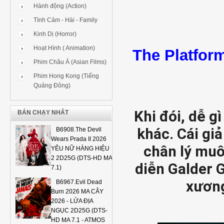
Hành động (Action)
Tình Cảm - Hài - Family
Kinh Dị (Horror)
Hoạt Hình ( Animation)
The Platform
Phim Châu Á (Asian Films)
Phim Hong Kong (Tiếng
Quảng Đông)
Khi đói, dễ g
BÁN CHẠY NHẤT
khác. Cái giả
B6908.The Devil
Wears Prada II 2026
chân lý muô
YÊU NỮ HÀNG HIỆU
2 2D25G (DTS-HD MA
diễn Galder 
7.1)
xương
B6967.Evil Dead
Burn 2026 MA CÂY
2026 - LỬA ĐỊA
NGỤC 2D25G (DTS-
HD MA 7.1 - ATMOS