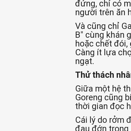
đứng, chỉ có m
người trên ăn h
Và cũng chỉ Ga
B" cùng khán gi
hoặc chết đói, 
Càng ít lựa ch
ngạt.
Thử thách nhâ
Giữa một hệ th
Goreng cũng bí
thời gian đọc 
Cái lý do rởm 
đau đớn trong 