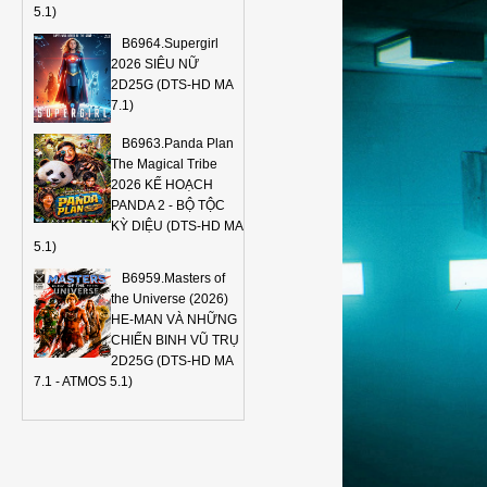
5.1)
B6964.Supergirl
2026 SIÊU NỮ
2D25G (DTS-HD MA
7.1)
B6963.Panda Plan
The Magical Tribe
2026 KẾ HOẠCH
PANDA 2 - BỘ TỘC
KỲ DIỆU (DTS-HD MA
5.1)
B6959.Masters of
the Universe (2026)
HE-MAN VÀ NHỮNG
CHIẾN BINH VŨ TRỤ
2D25G (DTS-HD MA
7.1 - ATMOS 5.1)