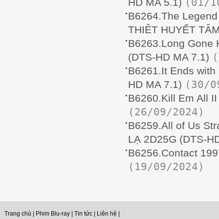
(01/1
HD MA 5.1)
B6264.The Legend
THIÊT HUYẾT TÂM
B6263.Long Gone
(
(DTS-HD MA 7.1)
B6261.It Ends wi
(30/0
HD MA 7.1)
B6260.Kill Em All 
(26/09/2024)
B6259.All of Us 
LẠ 2D25G (DTS-HD
B6256.Contact 19
(19/09/2024)
Trang chủ
|
Phim Blu-ray
|
Tin tức
|
Liên hệ
|