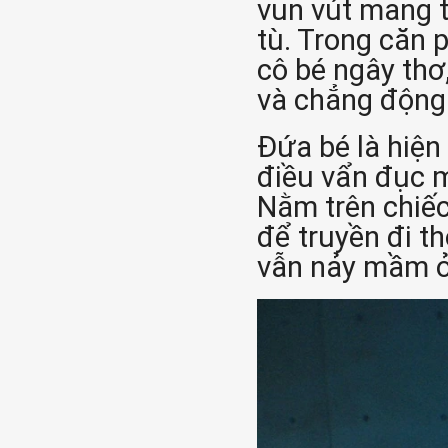
vun vút mang 
tù. Trong căn 
cô bé ngây thơ
và chẳng động 
Đứa bé là hiện
điều vẩn đục m
Nằm trên chiếc
để truyền đi t
vẫn nảy mầm ở 