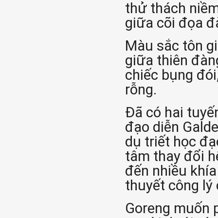
thử thách niềm 
giữa cõi đọa đ
Màu sắc tôn g
giữa thiên đàn
chiếc bụng đói
rỗng.
Đã có hai tuyế
đạo diễn Galde
dụ triết học đ
tâm thay đổi h
đến nhiều khía
thuyết công lý
Goreng muốn ph