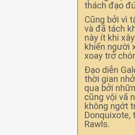
thách đạo đứ
Cũng bởi vì t
và đã tách k
này ít khi xâ
khiến người 
xoay trở chó
Đạo diễn Gal
thời gian nhở
qua bởi những
cũng vội vã 
không ngớt t
Donquixote, 
Rawls.