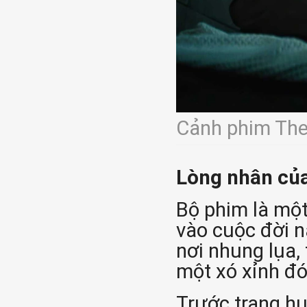
Cảnh phim The
Lòng nhân
của
Bộ phim là một
vào cuộc đời n
nơi nhung lụa,
một xó xỉnh đó
Trước trạng hu