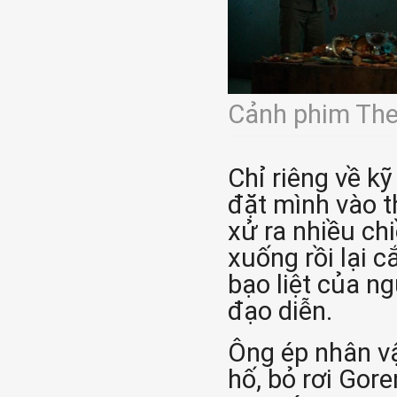
Cảnh phim The
Chỉ riêng về kỹ
đặt mình vào t
xử ra nhiều chi
xuống rồi lại 
bạo liệt của n
đạo diễn.
Ông ép nhân vậ
hố, bỏ rơi Gore