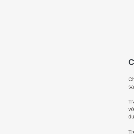
C
Ch
sa
Tr
vớ
đư
Tr