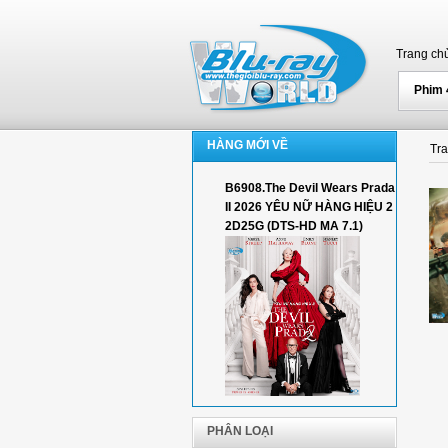
Trang ch
Phim
HÀNG MỚI VỀ
Tr
B6908.The Devil Wears Prada
II 2026 YÊU NỮ HÀNG HIỆU 2
2D25G (DTS-HD MA 7.1)
PHÂN LOẠI