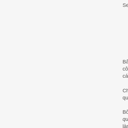
Se
Bấ
cô
cá
Ch
qu
Bố
qu
là