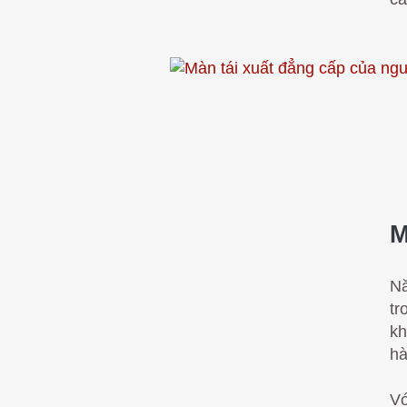
M
Nă
tr
kh
hà
Vớ