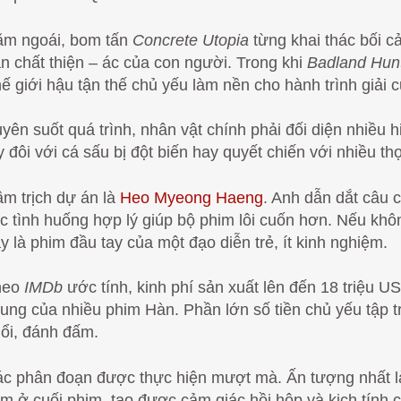
m ngoái, bom tấn
Concrete Utopia
từng khai thác bối c
n chất thiện – ác của con người. Trong khi
Badland Hun
ế giới hậu tận thế chủ yếu làm nền cho hành trình giải
yên suốt quá trình, nhân vật chính phải đối diện nhiều
y đôi với cá sấu bị đột biến hay quyết chiến với nhiều t
m trịch dự án là
Heo Myeong Haeng
. Anh dẫn dắt câu 
c tình huống hợp lý giúp bộ phim lôi cuốn hơn. Nếu khôn
y là phim đầu tay của một đạo diễn trẻ, ít kinh nghiệm.
heo
IMDb
ước tính, kinh phí sản xuất lên đến 18 triệu 
ung của nhiều phim Hàn. Phần lớn số tiền chủ yếu tập t
ổi, đánh đấm.
c phân đoạn được thực hiện mượt mà. Ấn tượng nhất là
m ở cuối phim, tạo được cảm giác hồi hộp và kịch tính c