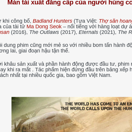
Màn tái xuất đẳng cấp của người hùng 
 khi công bố,
Badland Hunters
(Tựa Việt:
Thợ săn hoan
a của tài tử
Ma Dong Seok
– nổi tiếng với hàng loạt dự
usan
(2016),
The Outlaws
(2017),
Eternals
(2021),
The 
i dung phim cũng mới mẻ so với nhiều bom tấn hành độ
ơng lai, giai đoạn hậu tận thế.
i khâu sản xuất và phần hành động được đầu tư, phim
ay khi ra mắt . Tác phẩm hiện đứng đầu trên bảng xếp 
ách nhất tại nhiều quốc gia, bao gồm Việt Nam.