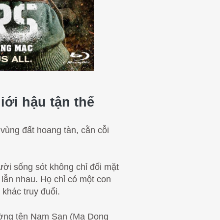
iới hậu tận thế
vùng đất hoang tàn, cằn cỗi
gười sống sót không chỉ đối mặt
ạ lẫn nhau. Họ chỉ có một con
khác truy đuổi.
cường tên Nam San (Ma Dong