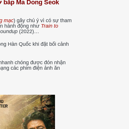
cơ bắp Ma Dong Seok
g mạc
) gây chú ý vì có sự tham
 án hành động như
Train to
Roundup
(2022)…
ng Hàn Quốc khi đặt bối cảnh
 nhanh chóng được đón nhận
hạng các phim điện ảnh ăn