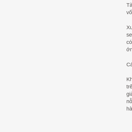
Tà
vố
Xu
se
có
ớn
Cá
Kh
tr
gi
nỗ
hà