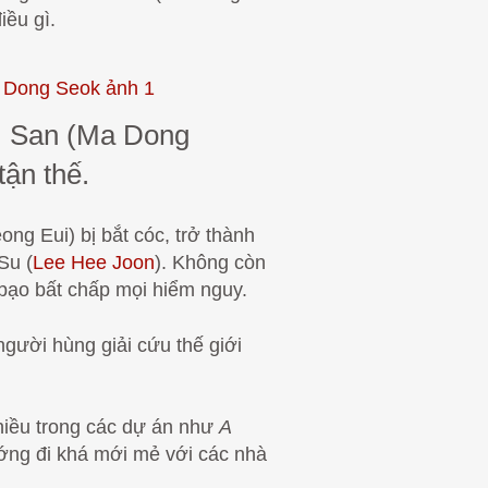
iều gì.
m San (Ma Dong
tận thế.
ng Eui) bị bắt cóc, trở thành
Su (
Lee Hee Joon
). Không còn
 bạo bất chấp mọi hiểm nguy.
người hùng giải cứu thế giới
nhiều trong các dự án như
A
ớng đi khá mới mẻ với các nhà