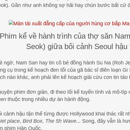
ok). Gần như anh không sợ hãi hay chùn bước bất cứ đ
Phim kể về hành trình của thợ săn Na
Seok) giữa bối cảnh Seoul hậu 
t ngờ, Nam San hay tin cô bé đồng hành Su Na (Roh Jeo
ng cụ trong kế hoạch đen tối của gã bác sĩ điên loạn Gi 
ch nào khác, anh phải lên kế hoạch giải cứu con tin táo
uyện phim đơn giản, đi theo lối kể tuyến tính và mô-típ 
en thuộc trong nhiều dự án hành động.
i cảnh hậu tận thế từng được Hollywood khai thác rất 
iet place
,
Bird Box, The 5h Wave...
Song, đây vẫn là hư
m phim Hàn Quốc.