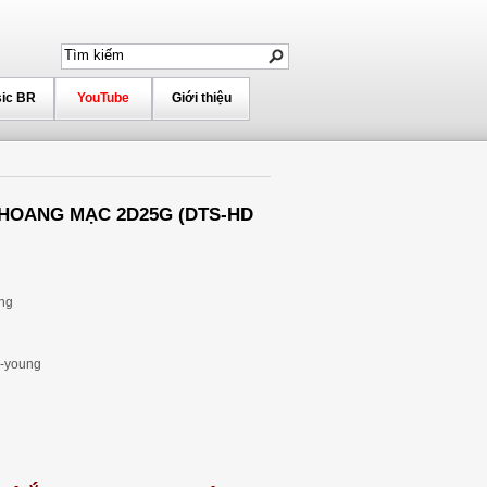
ic BR
YouTube
Giới thiệu
N HOANG MẠC 2D25G (DTS-HD
ng
n-young