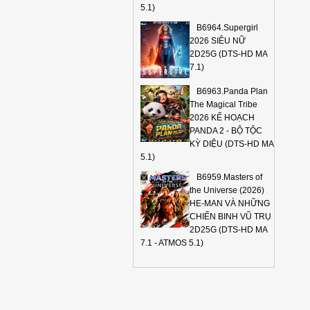
5.1)
B6964.Supergirl
2026 SIÊU NỮ
2D25G (DTS-HD MA
7.1)
B6963.Panda Plan
The Magical Tribe
2026 KẾ HOẠCH
PANDA 2 - BỘ TỘC
KỲ DIỆU (DTS-HD MA
5.1)
B6959.Masters of
the Universe (2026)
HE-MAN VÀ NHỮNG
CHIẾN BINH VŨ TRỤ
2D25G (DTS-HD MA
7.1 - ATMOS 5.1)