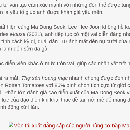
i tử vẫn tạo cảm xúc mạnh với những đòn thế được tung 
n là yếu tố giúp anh được khán giả yêu mến.
ất hiện cùng Ma Dong Seok, Lee Hee Joon không hề k
ries
Mouse
(2021), anh tiếp tục có một vai diễn đáng nh
 tính cách kỳ dị, quái đản. Từ ánh mắt đến nụ cười của
 lạnh đến sởn da gà.
c diễn viên khác ở mức tròn vai, giúp các nhân vật trở
i ra mắt,
Thợ săn hoang mạc
nhanh chóng được đón nhậ
ên Rotten Tomatoes với 86% bình chọn tích cực từ giới
ả. Phần lớn đánh giá cao diễn xuất của Ma Dong Seok v
 lực của đạo diễn khi khai thác đề tài mới mẻ để mang đ
nh động xứ Hàn.