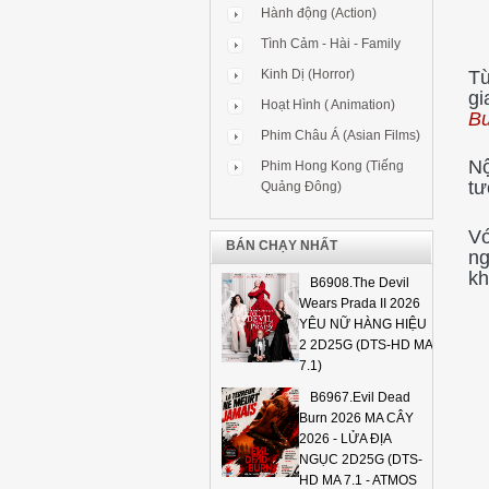
Hành động (Action)
Tình Cảm - Hài - Family
Từ
Kinh Dị (Horror)
gi
Hoạt Hình ( Animation)
B
Phim Châu Á (Asian Films)
Nộ
Phim Hong Kong (Tiếng
tư
Quảng Đông)
Vớ
BÁN CHẠY NHẤT
ng
kh
B6908.The Devil
Wears Prada II 2026
YÊU NỮ HÀNG HIỆU
2 2D25G (DTS-HD MA
7.1)
B6967.Evil Dead
Burn 2026 MA CÂY
2026 - LỬA ĐỊA
NGỤC 2D25G (DTS-
HD MA 7.1 - ATMOS