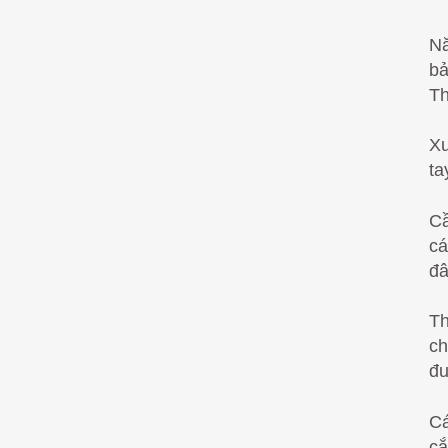
Nă
bả
Th
Xu
ta
Cầ
cá
đâ
T
ch
đu
Cá
cắ