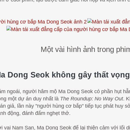
Một vài hình ảnh trong phi
a Dong Seok không gây thất vọng
m ngoái, người hâm mộ Ma Dong Seok có phần hụt hẫng v
ong một dự án duy nhất là
The Roundup: No Way Out
. 
án giả, lần này "người hùng cơ bắp" tiếp tục phát huy 
nh động, đánh đấm nghẹt thở.
i vai Nam San, Ma Dong Seok để lại thiện cảm với lối di