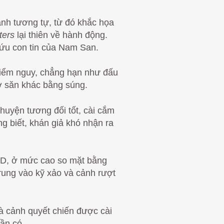
ảnh tương tự, từ đó khắc họa
ters
lại thiên về hành động.
 cứu con tin của Nam San.
 hiểm nguy, chẳng hạn như đấu
hợ săn khác bằng súng.
chuyện tương đối tốt, cài cắm
g biết, khán giả khó nhận ra
USD, ở mức cao so mặt bằng
rung vào kỹ xảo và cảnh rượt
 cảnh quyết chiến được cài
ần có.