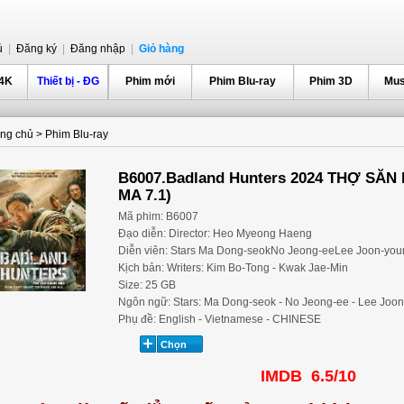
ủ
|
Đăng ký
|
Đăng nhập
|
Giỏ hàng
 4K
Thiết bị - ĐG
Phim mới
Phim Blu-ray
Phim 3D
Mus
ang chủ
>
Phim Blu-ray
B6007.Badland Hunters 2024 THỢ SĂ
MA 7.1)
Mã phim: B6007
Đạo diễn: Director: Heo Myeong Haeng
Diễn viên: Stars Ma Dong-seokNo Jeong-eeLee Joon-you
Kịch bản: Writers: Kim Bo-Tong - Kwak Jae-Min
Size: 25 GB
Ngôn ngữ: Stars: Ma Dong-seok - No Jeong-ee - Lee Joo
Phụ đề: English - Vietnamese - CHINESE
IMDB 6.5/10