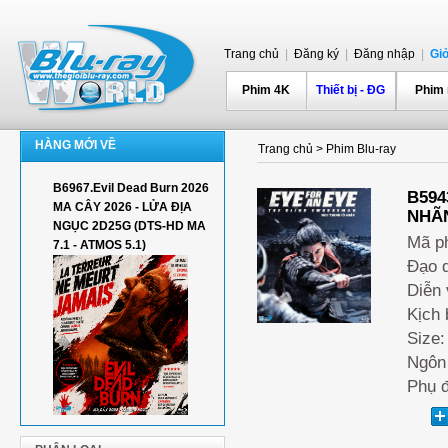
Trang chủ
|
Đăng ký
|
Đăng nhập
|
Gi
Phim 4K
Thiết bị - ĐG
Phim
HÀNG MỚI VỀ
Trang chủ
>
Phim Blu-ray
B6967.Evil Dead Burn 2026
B594
MA CÂY 2026 - LỬA ĐỊA
NHÃN
NGỤC 2D25G (DTS-HD MA
Mã p
7.1 - ATMOS 5.1)
Đạo d
Diễn 
Kịch 
Size:
Ngôn
Phụ đ