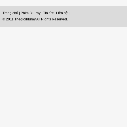
Trang chủ
|
Phim Blu-ray
|
Tin tức
|
Liên hệ
|
© 2011 Thegioibluray All Rights Reserved.