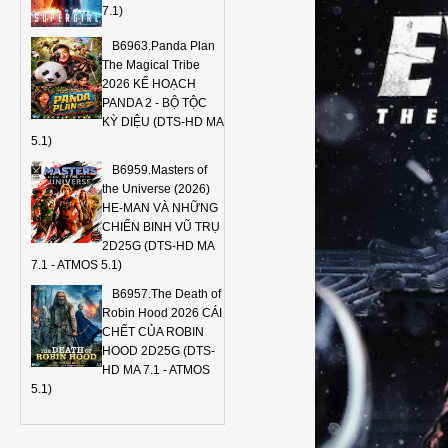
7.1)
B6963.Panda Plan
The Magical Tribe
2026 KẾ HOẠCH
PANDA 2 - BỘ TỘC
KỲ DIỆU (DTS-HD MA
5.1)
B6959.Masters of
the Universe (2026)
HE-MAN VÀ NHỮNG
CHIẾN BINH VŨ TRỤ
2D25G (DTS-HD MA
7.1 - ATMOS 5.1)
B6957.The Death of
Robin Hood 2026 CÁI
CHẾT CỦA ROBIN
HOOD 2D25G (DTS-
HD MA 7.1 - ATMOS
5.1)