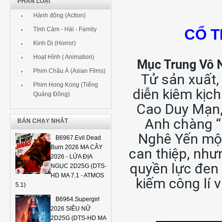
PHÂN LOẠI
Hành động (Action)
Tình Cảm - Hài - Family
CỔ T
Kinh Dị (Horror)
Hoạt Hình ( Animation)
Mục Trung Vô 
Phim Châu Á (Asian Films)
Tử sản xuất,
Phim Hong Kong (Tiếng
diễn kiêm kịc
Quảng Đông)
Cao Duy Mạn,
Anh chàng “
BÁN CHẠY NHẤT
Nghê Yến một
B6967.Evil Dead
Burn 2026 MA CÂY
can thiệp, như
2026 - LỬA ĐỊA
quyền lực đen
NGỤC 2D25G (DTS-
HD MA 7.1 - ATMOS
kiếm công lí 
5.1)
B6964.Supergirl
2026 SIÊU NỮ
2D25G (DTS-HD MA