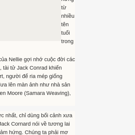
từ
nhiều
tên
tuổi
trong
ủa Nellie gợi nhớ cuộc đời các
 tài tử Jack Conrad khiến
t, người để ria mép giống
 đưa lên màn ảnh như nhà sản
lleen Moore (Samara Weaving),
ực nhất, chỉ dùng bối cảnh xưa
Jack Cornard nói về tương lai
 cảm hứng. Chúng ta phải mơ