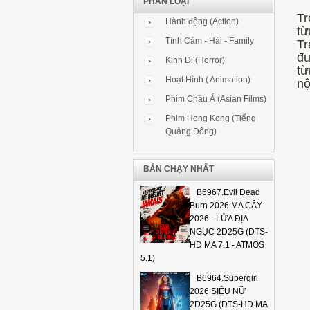
PHÂN LOẠI
Tr
Hành động (Action)
từ
Tình Cảm - Hài - Family
Tr
đư
Kinh Dị (Horror)
từ
Hoạt Hình ( Animation)
nộ
Phim Châu Á (Asian Films)
Phim Hong Kong (Tiếng
Quảng Đông)
BÁN CHẠY NHẤT
B6967.Evil Dead
Burn 2026 MA CÂY
2026 - LỬA ĐỊA
NGỤC 2D25G (DTS-
HD MA 7.1 - ATMOS
5.1)
B6964.Supergirl
2026 SIÊU NỮ
2D25G (DTS-HD MA