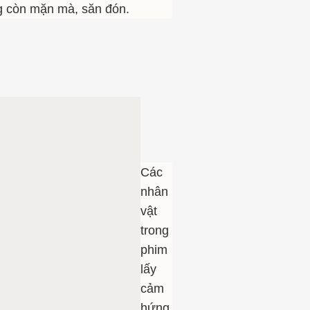
g còn mặn mà, săn đón.
Các
nhân
vật
trong
phim
lấy
cảm
hứng