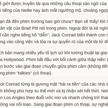
ế giới được truyền tải qua những câu thoại sáo ngữ của
i tiếng của Nellie hay ánh mắt ngưỡng mộ, choáng ngợ
ạn đã đến phim trường bao giờ chưa? Bạn sẽ thấy! Đó là 
ân vật của Brad Pitt nói trong phim. Ngoài đời là kẻ ng
ỉ cần nghe tiếng hô "diễn", Jack Conrad biến thành con
ung vào công việc và tỏa ra sự quyến rũ của một tài tử đ
ch bản mang nhiều yếu tố lịch sử khi tường thuật lại gi
a Hollywood. Phim bắt đầu với bối cảnh giữa thập niên 
n bước vào giai đoạn chuyển giữa phim câm (không tiế
ng phim "talkies" (có thoại).
ck Conrad từng là gương mặt "hái ra tiền" của các nhà 
h không phù hợp xu thế mới và bị nhận xét hết thời. Nell
n Los Angles theo đuổi ước mơ và nhanh chóng trở thà
ững vai nổi loạn. Sang giai đoạn phim có thoại, sự ngh