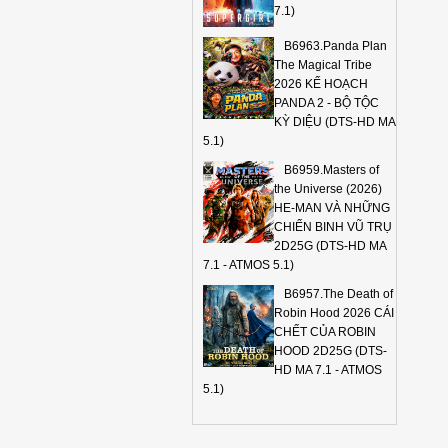
7.1)
B6963.Panda Plan
The Magical Tribe
2026 KẾ HOẠCH
PANDA 2 - BỘ TỘC
KỲ DIỆU (DTS-HD MA
5.1)
B6959.Masters of
the Universe (2026)
HE-MAN VÀ NHỮNG
CHIẾN BINH VŨ TRỤ
2D25G (DTS-HD MA
7.1 - ATMOS 5.1)
B6957.The Death of
Robin Hood 2026 CÁI
CHẾT CỦA ROBIN
HOOD 2D25G (DTS-
HD MA 7.1 - ATMOS
5.1)