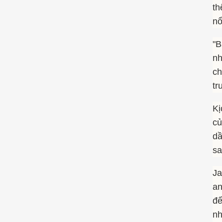
th
nổ
"B
nh
ch
tr
Kị
củ
dầ
sa
Ja
an
đế
nh