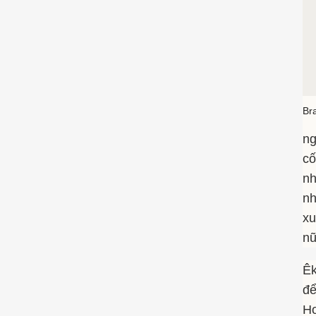
Bra
ng
cố
nh
nh
xu
nữ
Êk
để
Ho