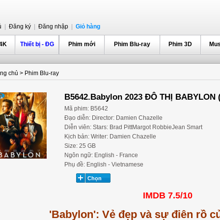
ủ
|
Đăng ký
|
Đăng nhập
|
Giỏ hàng
 4K
Thiết bị - ĐG
Phim mới
Phim Blu-ray
Phim 3D
Mus
ang chủ
>
Phim Blu-ray
B5642.Babylon 2023 ĐÔ THỊ BABYLON 
Mã phim: B5642
Đạo diễn: Director: Damien Chazelle
Diễn viên: Stars: Brad PittMargot RobbieJean Smart
Kịch bản: Writer: Damien Chazelle
Size: 25 GB
Ngôn ngữ: English - France
Phụ đề: English - Vietnamese
IMDB 7.5/10
'Babylon': Vẻ đẹp và sự điên rồ 