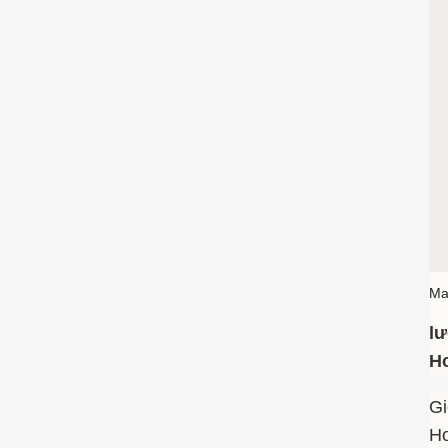
Ma
lư
Ho
Gi
Ho