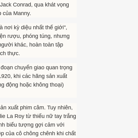
 Jack Conrad, qua khát vọng
p của Manny.
nơi kỳ diệu nhất thế giới",
hiện rượu, phóng túng, nhưng
 người khác, hoàn toàn tập
ích thực.
ai đoạn chuyển giao quan trọng
1920, khi các hãng sản xuất
ng động hoặc không thoại)
sản xuất phim câm. Tuy nhiên,
ie La Roy từ thiếu nữ tay trắng
nh biểu tượng gợi cảm với
iệp của cô chông chênh khi chất