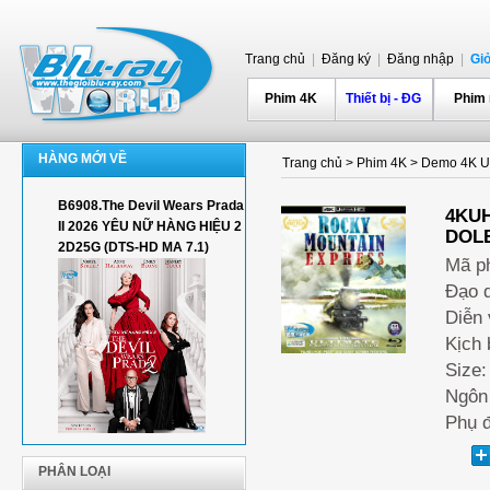
Trang chủ
|
Đăng ký
|
Đăng nhập
|
Gi
Phim 4K
Thiết bị - ĐG
Phim
HÀNG MỚI VỀ
Trang chủ
>
Phim 4K
>
Demo 4K 
B6908.The Devil Wears Prada
4KUH
II 2026 YÊU NỮ HÀNG HIỆU 2
DOL
2D25G (DTS-HD MA 7.1)
Mã p
Đạo d
Diễn 
Kịch 
Size:
Ngôn 
Phụ đ
PHÂN LOẠI