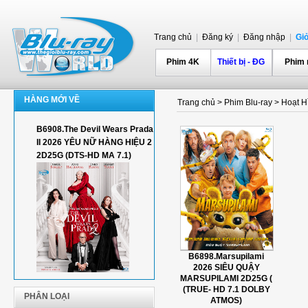
Trang chủ
|
Đăng ký
|
Đăng nhập
|
Gi
Phim 4K
Thiết bị - ĐG
Phim
HÀNG MỚI VỀ
Trang chủ
>
Phim Blu-ray
>
Hoạt H
B6908.The Devil Wears Prada
II 2026 YÊU NỮ HÀNG HIỆU 2
2D25G (DTS-HD MA 7.1)
B6898.Marsupilami
2026 SIÊU QUẬY
MARSUPILAMI 2D25G (
(TRUE- HD 7.1 DOLBY
PHÂN LOẠI
ATMOS)