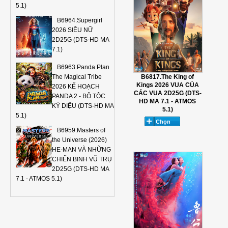
5.1)
B6964.Supergirl
2026 SIÊU NỮ
2D25G (DTS-HD MA
7.1)
B6963.Panda Plan
B6817.The King of
The Magical Tribe
Kings 2026 VUA CỦA
2026 KẾ HOẠCH
CÁC VUA 2D25G (DTS-
PANDA 2 - BỘ TỘC
HD MA 7.1 - ATMOS
KỲ DIỆU (DTS-HD MA
5.1)
5.1)
B6959.Masters of
the Universe (2026)
HE-MAN VÀ NHỮNG
CHIẾN BINH VŨ TRỤ
2D25G (DTS-HD MA
7.1 - ATMOS 5.1)