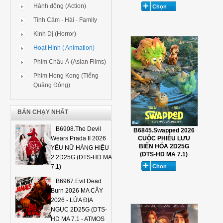
Hành động (Action)
Tình Cảm - Hài - Family
Kinh Dị (Horror)
Hoạt Hình ( Animation)
Phim Châu Á (Asian Films)
Phim Hong Kong (Tiếng
Quảng Đông)
BÁN CHẠY NHẤT
B6908.The Devil
B6845.Swapped 2026
CUỘC PHIÊU LƯU
Wears Prada II 2026
BIẾN HÓA 2D25G
YÊU NỮ HÀNG HIỆU
(DTS-HD MA 7.1)
2 2D25G (DTS-HD MA
7.1)
B6967.Evil Dead
Burn 2026 MA CÂY
2026 - LỬA ĐỊA
NGỤC 2D25G (DTS-
HD MA 7.1 - ATMOS