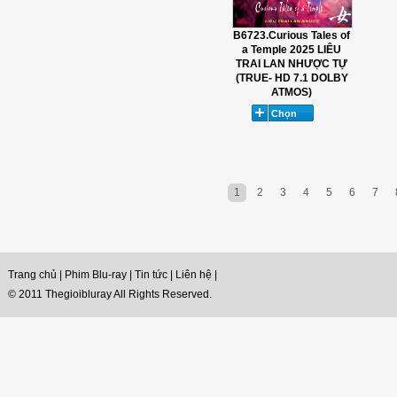
B6723.Curious Tales of
a Temple 2025 LIÊU
TRAI LAN NHƯỢC TỰ
(TRUE- HD 7.1 DOLBY
ATMOS)
1
2
3
4
5
6
7
Trang chủ
|
Phim Blu-ray
|
Tin tức
|
Liên hệ
|
© 2011 Thegioibluray All Rights Reserved.