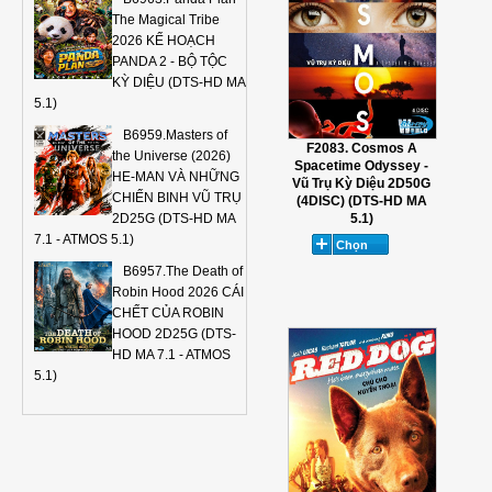
The Magical Tribe
2026 KẾ HOẠCH
PANDA 2 - BỘ TỘC
KỲ DIỆU (DTS-HD MA
5.1)
B6959.Masters of
F2083. Cosmos A
the Universe (2026)
Spacetime Odyssey -
HE-MAN VÀ NHỮNG
Vũ Trụ Kỳ Diệu 2D50G
CHIẾN BINH VŨ TRỤ
(4DISC) (DTS-HD MA
5.1)
2D25G (DTS-HD MA
7.1 - ATMOS 5.1)
B6957.The Death of
Robin Hood 2026 CÁI
CHẾT CỦA ROBIN
HOOD 2D25G (DTS-
HD MA 7.1 - ATMOS
5.1)