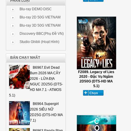
PHÂN LOẠI
Blu-ray DEMO DISC
Blu-ray 2D 50G VIETNAM
Blu-ray 3D 50G VIETNAM
Discovery BBC(Phụ Đề VN)
Studio Ghibli (Hoạt Hình)
BÁN CHẠY NHẤT
B6967.Evil Dead
F2089. Legacy of Lies
Burn 2026 MA CÂY
2020 - Đặc Vụ Ngầm
2026 - LỬA ĐỊA
2D50G (DTS-HD MA
NGỤC 2D25G (DTS-
5.1)
HD MA 7.1 - ATMOS
5.1)
B6964.Supergirl
2026 SIÊU NỮ
2D25G (DTS-HD MA
7.1)
B6963.Panda Plan