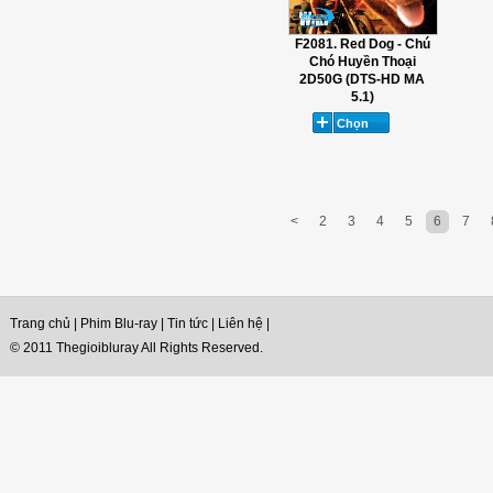
F2081. Red Dog - Chú
Chó Huyền Thoại
2D50G (DTS-HD MA
5.1)
<
2
3
4
5
6
7
Trang chủ
|
Phim Blu-ray
|
Tin tức
|
Liên hệ
|
© 2011 Thegioibluray All Rights Reserved.