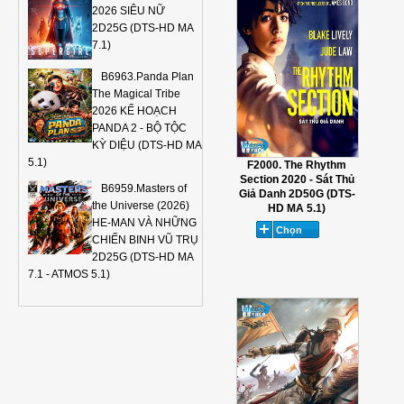
2026 SIÊU NỮ
2D25G (DTS-HD MA
7.1)
B6963.Panda Plan
The Magical Tribe
2026 KẾ HOẠCH
PANDA 2 - BỘ TỘC
KỲ DIỆU (DTS-HD MA
5.1)
F2000. The Rhythm
Section 2020 - Sát Thủ
B6959.Masters of
Giả Danh 2D50G (DTS-
the Universe (2026)
HD MA 5.1)
HE-MAN VÀ NHỮNG
CHIẾN BINH VŨ TRỤ
2D25G (DTS-HD MA
7.1 - ATMOS 5.1)