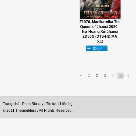
F1976. Manikarnika The
Queen of Jhansi 2020 -
Nữ Hoàng Xứ Jhansi
2D50G (DTS-HD MA
5.1)
<
1
2
3
4
5
6
Trang chủ
|
Phim Blu-ray
|
Tin tức
|
Liên hệ
|
© 2011 Thegioibluray All Rights Reserved.