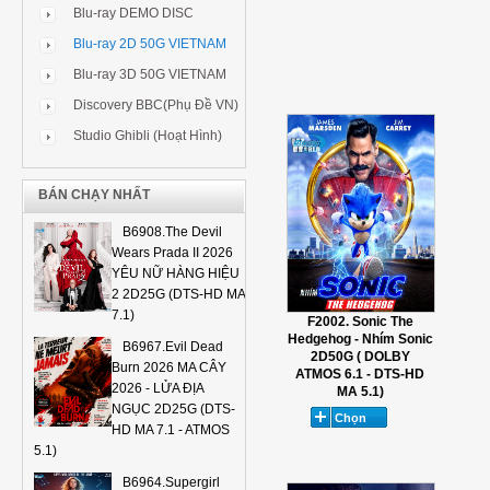
Blu-ray DEMO DISC
Blu-ray 2D 50G VIETNAM
Blu-ray 3D 50G VIETNAM
Discovery BBC(Phụ Đề VN)
Studio Ghibli (Hoạt Hình)
BÁN CHẠY NHẤT
B6908.The Devil
Wears Prada II 2026
YÊU NỮ HÀNG HIỆU
2 2D25G (DTS-HD MA
7.1)
F2002. Sonic The
Hedgehog - Nhím Sonic
B6967.Evil Dead
2D50G ( DOLBY
Burn 2026 MA CÂY
ATMOS 6.1 - DTS-HD
2026 - LỬA ĐỊA
MA 5.1)
NGỤC 2D25G (DTS-
HD MA 7.1 - ATMOS
5.1)
B6964.Supergirl