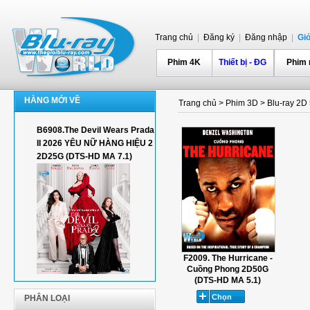
Trang chủ
|
Đăng ký
|
Đăng nhập
|
Gi
Phim 4K
Thiết bị - ĐG
Phim
HÀNG MỚI VỀ
Trang chủ
>
Phim 3D
>
Blu-ray 2
B6908.The Devil Wears Prada
II 2026 YÊU NỮ HÀNG HIỆU 2
2D25G (DTS-HD MA 7.1)
F2009. The Hurricane -
Cuồng Phong 2D50G
(DTS-HD MA 5.1)
PHÂN LOẠI